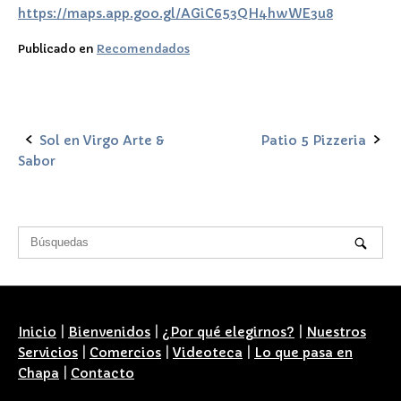
https://maps.app.goo.gl/AGiC653QH4hwWE3u8
Publicado en
Recomendados
Sol en Virgo Arte &
Patio 5 Pizzeria
Navegación
Sabor
de
la
entrada
Inicio
|
Bienvenidos
|
¿Por qué elegirnos?
|
Nuestros
Servicios
|
Comercios
|
Videoteca
|
Lo que pasa en
Chapa
|
Contacto