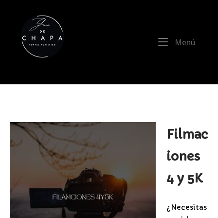
Ir
al
Inicio
contenido
Menú
Menú
La Guía de Chapadmalal
Filmac
iones
4 y 5K
¿Necesitas