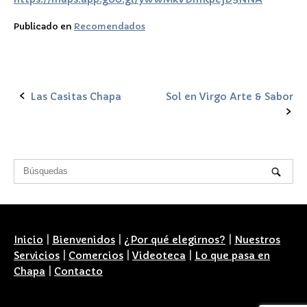
Publicado en
Recomendados
Las Casitas Chapa
Sol en Virgo Arte & Sabor
Navegación
de
la
entrada
Inicio
|
Bienvenidos
|
¿Por qué elegirnos?
|
Nuestros
Servicios
|
Comercios
|
Videoteca
|
Lo que pasa en
Chapa
|
Contacto