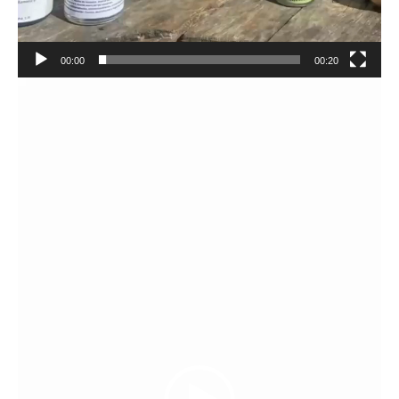
00:00
00:20
Reproductor
de
vídeo