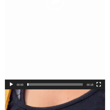
00:00
00:18
Reproductor
de
vídeo