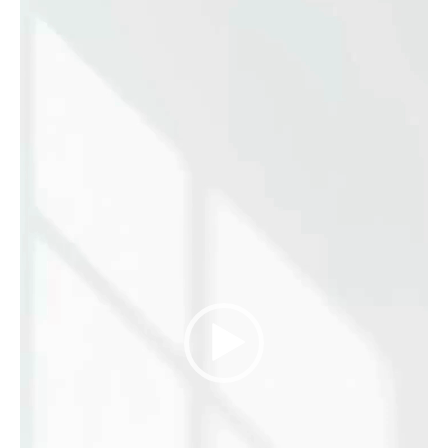
de
vídeo