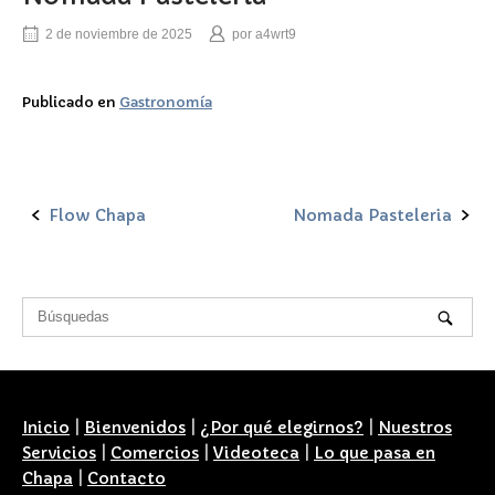
2 de noviembre de 2025
por
a4wrt9
Publicado en
Gastronomía
Flow Chapa
Nomada Pasteleria
Navegación
de
la
entrada
Inicio
|
Bienvenidos
|
¿Por qué elegirnos?
|
Nuestros
Servicios
|
Comercios
|
Videoteca
|
Lo que pasa en
Chapa
|
Contacto