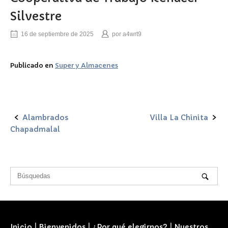
Silvestre
16 de septiembre de 2025
por
a4wrt9
Publicado en
Super y Almacenes
Alambrados
Villa La Chinita
Navegación
Chapadmalal
de
la
entrada
Inicio
|
Bienvenidos
|
¿Por qué elegirnos?
|
Nuestros