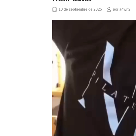
10 de septiembre de 2025
por
a4wrt9
Reproductor
de
vídeo