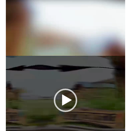
de
vídeo