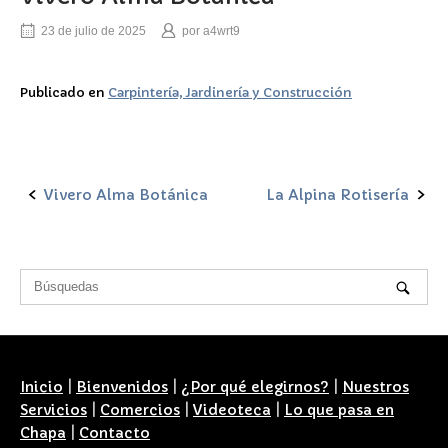
23 de julio de 2025
por
a4wrt9
Publicado en
Carpintería, Jardinería y Construcción
Vivero Alma Botánica
La Alpina Rotisería
Navegación
de
la
entrada
Inicio
|
Bienvenidos
|
¿Por qué elegirnos?
|
Nuestros
Servicios
|
Comercios
|
Videoteca
|
Lo que pasa en
Chapa
|
Contacto