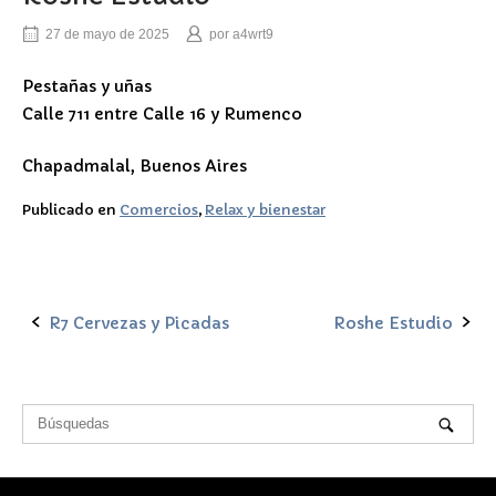
27 de mayo de 2025
por
a4wrt9
Pestañas y uñas
Calle 711 entre Calle 16 y Rumenco
Chapadmalal, Buenos Aires
Publicado en
Comercios
,
Relax y bienestar
R7 Cervezas y Picadas
Roshe Estudio
Navegación
de
la
entrada