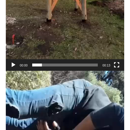
00:00
00:13
Reproductor
de
vídeo