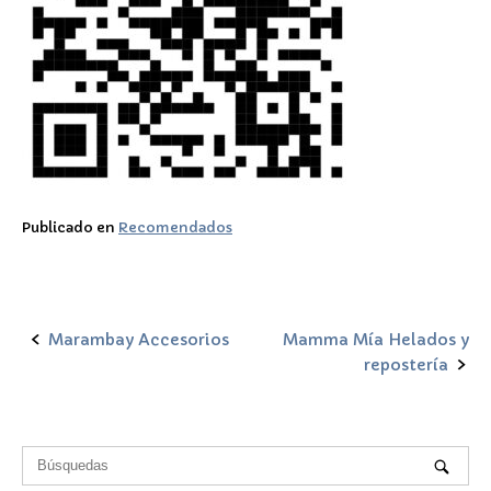
Publicado en
Recomendados
Marambay Accesorios
Mamma Mía Helados y
Navegación
repostería
de
la
entrada