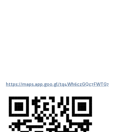
https://maps.app.goo.gl/tq4Wh6czGQc7FWTG7