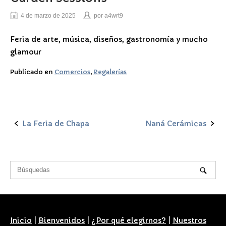
4 de marzo de 2025
por
a4wrt9
Feria de arte, música, diseños, gastronomía y mucho
glamour
Publicado en
Comercios
,
Regalerías
La Feria de Chapa
Naná Cerámicas
Navegación
de
la
entrada
Inicio
|
Bienvenidos
|
¿Por qué elegirnos?
|
Nuestros