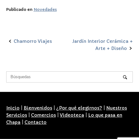
Publicado en
Novedades
Chamorro Viajes
Jardín Interior Cerámica +
Navegación
Arte + Diseño
de
la
entrada
Inicio
|
Bienvenidos
|
¿Por qué elegirnos?
|
Nuestros
Servicios
|
Comercios
|
Videoteca
|
Lo que pasa en
Chapa
|
Contacto