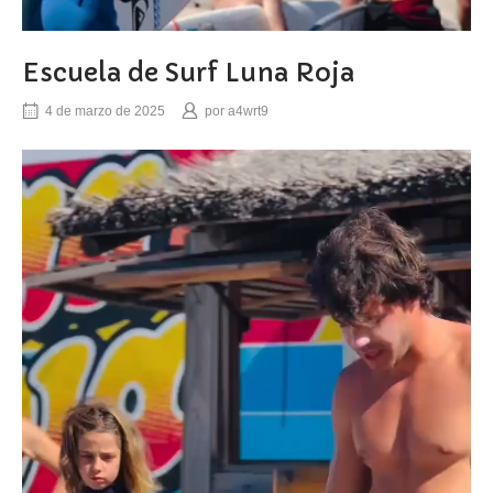
Escuela de Surf Luna Roja
4 de marzo de 2025
por
a4wrt9
Reproductor
de
vídeo