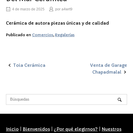
4 de marzo de 2025
por
a4wrt9
Cerámica de autora piezas únicas y de calidad
Publicado en
Comercios
,
Regalerías
Toia Cerámica
Venta de Garage
Navegación
Chapadmalal
de
la
entrada
Inicio
|
Bienvenidos
|
¿Por qué elegirnos?
|
Nuestros