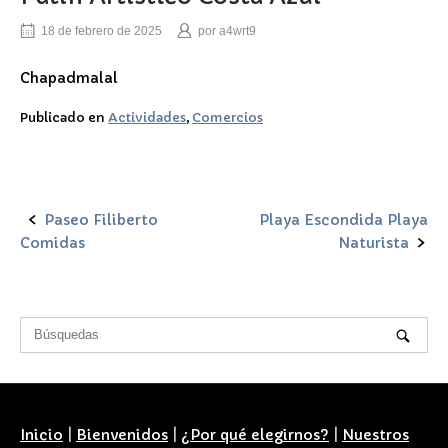
18 de febrero de 2025
por
a4wrt9
Chapadmalal
Publicado en
Actividades
,
Comercios
Paseo Filiberto
Playa Escondida Playa
Navegación
Comidas
Naturista
de
la
entrada
Inicio
|
Bienvenidos
|
¿Por qué elegirnos?
|
Nuestros