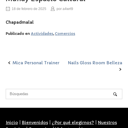
18 de febrero de 2025
por
a4wrt9
Chapadmalal
Publicado en
Actividades
,
Comercios
Mica Personal Trainer
Nails Gloss Room Belleza
Navegación
de
la
entrada
Inicio
|
Bienvenidos
|
¿Por qué elegirnos?
|
Nuestros