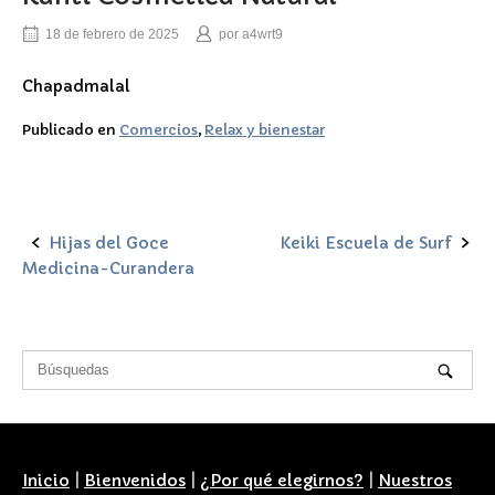
18 de febrero de 2025
por
a4wrt9
Chapadmalal
Publicado en
Comercios
,
Relax y bienestar
Hijas del Goce
Keiki Escuela de Surf
Navegación
Medicina-Curandera
de
la
entrada
Inicio
|
Bienvenidos
|
¿Por qué elegirnos?
|
Nuestros