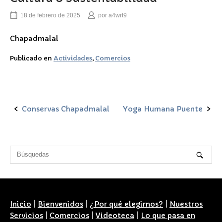
18 de febrero de 2025
por
a4wrt9
Chapadmalal
Publicado en
Actividades
,
Comercios
Conservas Chapadmalal
Yoga Humana Puente
Navegación
de
la
entrada
Inicio
|
Bienvenidos
|
¿Por qué elegirnos?
|
Nuestros
Servicios
|
Comercios
|
Videoteca
|
Lo que pasa en