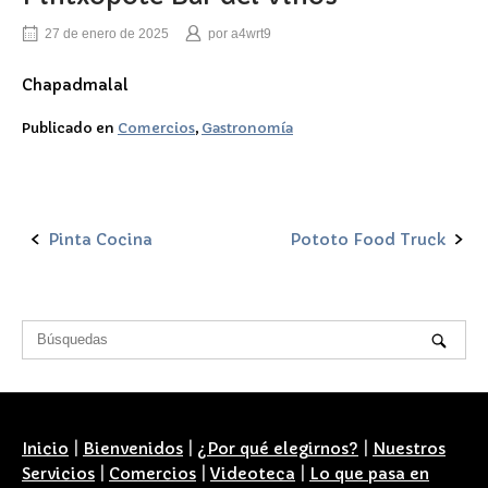
27 de enero de 2025
por
a4wrt9
Chapadmalal
Publicado en
Comercios
,
Gastronomía
Pinta Cocina
Pototo Food Truck
Navegación
de
la
entrada
Inicio
|
Bienvenidos
|
¿Por qué elegirnos?
|
Nuestros
Servicios
|
Comercios
|
Videoteca
|
Lo que pasa en