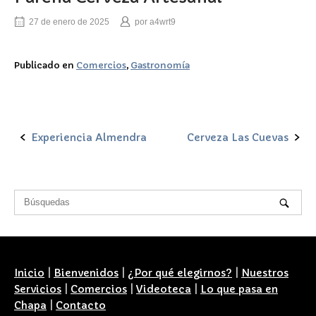
27 de enero de 2025
por
a4wrt9
Publicado en
Comercios
,
Gastronomía
Experiencia Almendra
Cerveza Las Cuevas
Navegación
de
la
entrada
Inicio
|
Bienvenidos
|
¿Por qué elegirnos?
|
Nuestros
Servicios
|
Comercios
|
Videoteca
|
Lo que pasa en
Chapa
|
Contacto