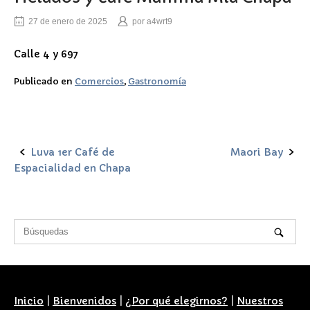
27 de enero de 2025
por
a4wrt9
Calle 4 y 697
Publicado en
Comercios
,
Gastronomía
Luva 1er Café de
Maori Bay
Navegación
Espacialidad en Chapa
de
la
entrada
Inicio
|
Bienvenidos
|
¿Por qué elegirnos?
|
Nuestros