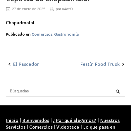
27 de enero de 2025
por
a4wrt9
Chapadmalal
Publicado en
Comercios
,
Gastronomía
El Pescador
Festín Food Truck
Navegación
de
la
entrada
Inicio
|
Bienvenidos
|
¿Por qué elegirnos?
|
Nuestros
Servicios
|
Comercios
|
Videoteca
|
Lo que pasa en