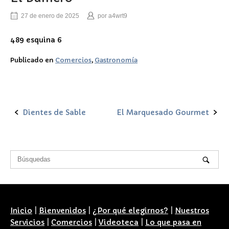
27 de enero de 2025
por
a4wrt9
489 esquina 6
Publicado en
Comercios
,
Gastronomía
Dientes de Sable
El Marquesado Gourmet
Navegación
de
la
entrada
Inicio
|
Bienvenidos
|
¿Por qué elegirnos?
|
Nuestros
Servicios
|
Comercios
|
Videoteca
|
Lo que pasa en