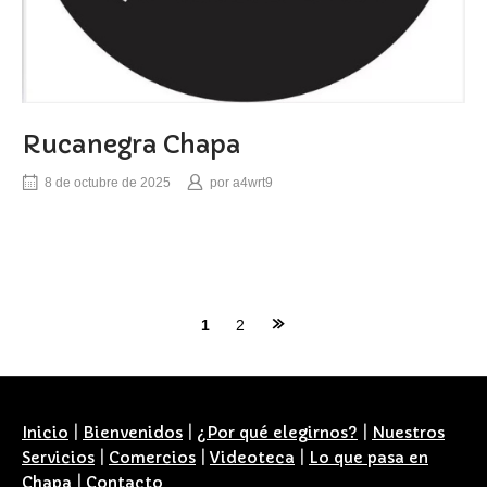
Rucanegra Chapa
8 de octubre de 2025
por
a4wrt9
Navegación
1
2
de
entradas
Inicio
|
Bienvenidos
|
¿Por qué elegirnos?
|
Nuestros
Servicios
|
Comercios
|
Videoteca
|
Lo que pasa en
Chapa
|
Contacto