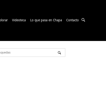
ABRIR
plorar
Videoteca
Lo que pasa en Chapa
Contacto
BARRA
DE
BÚSQUEDA
anzada